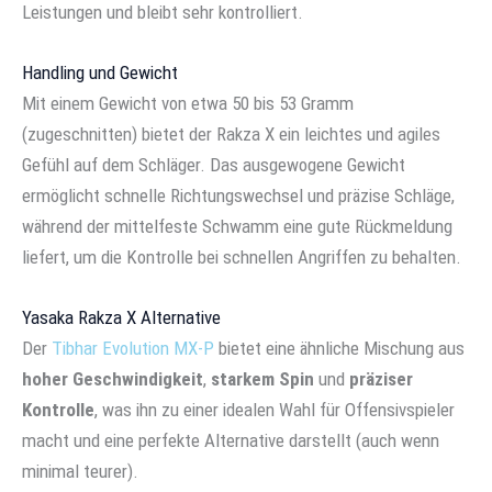
Leistungen und bleibt sehr kontrolliert.
Handling und Gewicht
Mit einem Gewicht von etwa 50 bis 53 Gramm
(zugeschnitten) bietet der Rakza X ein leichtes und agiles
Gefühl auf dem Schläger. Das ausgewogene Gewicht
ermöglicht schnelle Richtungswechsel und präzise Schläge,
während der mittelfeste Schwamm eine gute Rückmeldung
liefert, um die Kontrolle bei schnellen Angriffen zu behalten.
Yasaka Rakza X Alternative
Der
Tibhar Evolution MX-P
bietet eine ähnliche Mischung aus
hoher Geschwindigkeit
,
starkem Spin
und
präziser
Kontrolle
, was ihn zu einer idealen Wahl für Offensivspieler
macht und eine perfekte Alternative darstellt (auch wenn
minimal teurer).