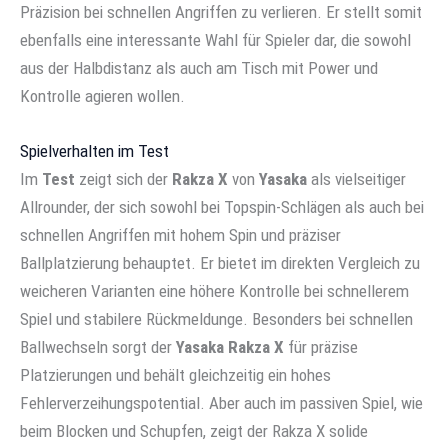
Präzision bei schnellen Angriffen zu verlieren. Er stellt somit
ebenfalls eine interessante Wahl für Spieler dar, die sowohl
aus der Halbdistanz als auch am Tisch mit Power und
Kontrolle agieren wollen.
Spielverhalten im Test
Im
Test
zeigt sich der
Rakza X
von
Yasaka
als vielseitiger
Allrounder, der sich sowohl bei Topspin-Schlägen als auch bei
schnellen Angriffen mit hohem Spin und präziser
Ballplatzierung behauptet. Er bietet im direkten Vergleich zu
weicheren Varianten eine höhere Kontrolle bei schnellerem
Spiel und stabilere Rückmeldunge. Besonders bei schnellen
Ballwechseln sorgt der
Yasaka Rakza X
für präzise
Platzierungen und behält gleichzeitig ein hohes
Fehlerverzeihungspotential. Aber auch im passiven Spiel, wie
beim Blocken und Schupfen, zeigt der Rakza X solide