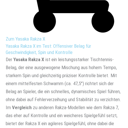
Zum Yasaka Rakza X
Yasaka Rakza X im Test: Offensiver Belag für
Geschwindigkeit, Spin und Kontrolle
Der
Yasaka
Rakza
X
ist ein leistungsstarker Tischtennis-
Belag, der eine ausgewogene Mischung aus hohem Tempo,
starkem Spin und gleichzeitig präziser Kontrolle bietet. Mit
einem mittelfesten Schwamm (ca. 47,5°) richtet sich der
Belag an Spieler, die ein schnelles, dynamisches Spiel führen,
ohne dabei auf Fehlerverzeihung und Stabilität zu verzichten.
Im
Vergleich
zu anderen Rakza-Modellen wie dem Rakza 7,
das eher auf Kontrolle und ein weicheres Spielgefühl setzt,
bietet der Rakza X ein agileres Spielgefühl, ohne dabei die