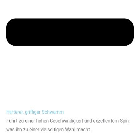
Härterer, griffiger Schwamm
Führt zu einer hohen Geschwindigkeit und exzellentem Spin,
was
ihn zu einer vielseitigen Wahl macht.