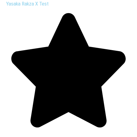
Yasaka Rakza X Test