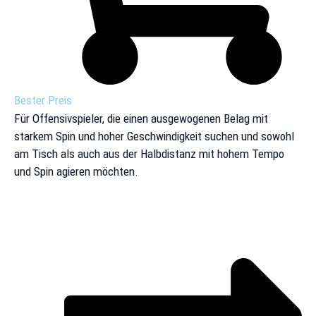
Bester Preis
Für Offensivspieler, die einen ausgewogenen Belag mit
starkem Spin und hoher Geschwindigkeit suchen und sowohl
am Tisch als auch aus der Halbdistanz mit hohem Tempo
und Spin agieren möchten.