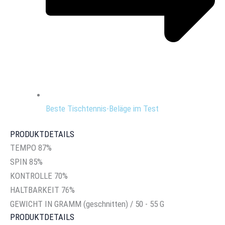
Beste Tischtennis-Beläge im Test
PRODUKTDETAILS
TEMPO
87%
SPIN
85%
KONTROLLE
70%
HALTBARKEIT
76%
GEWICHT IN GRAMM (geschnitten) / 50 - 55 G
PRODUKTDETAILS