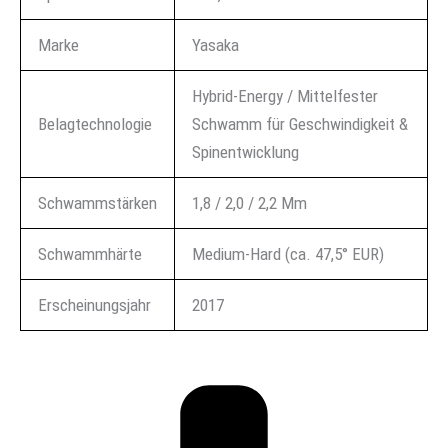
Marke
Yasaka
Hybrid-Energy / Mittelfester
Belagtechnologie
Schwamm für Geschwindigkeit &
Spinentwicklung
Schwammstärken
1,8 / 2,0 / 2,2 Mm
Schwammhärte
Medium-Hard (ca. 47,5° EUR)
Erscheinungsjahr
2017