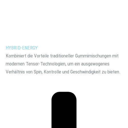
HYBRID-ENERGY
Kombiniert die Vorteile traditioneller Gummimischungen mit
modernen Tensor-Technologien, um ein ausgewogenes
Verhältnis von Spin, Kontrolle und Geschwindigkeit zu bieten.