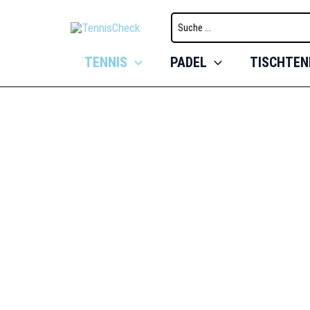
Zum
Search
Inhalt
for:
springen
TENNIS
PADEL
TISCHTEN
Tennispl