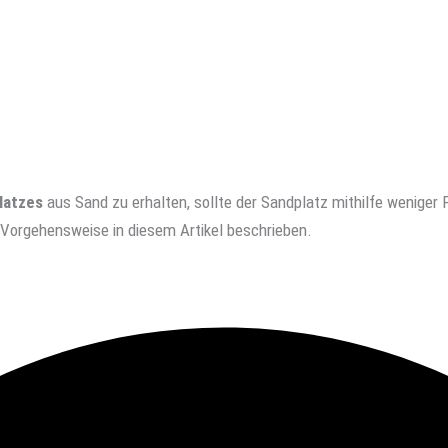
latzes
aus Sand zu erhalten, sollte der Sandplatz mithilfe wenige
 Vorgehensweise in diesem Artikel beschrieben.