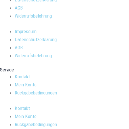
AGB
Widerrufsbelehrung
Impressum
Datenschutzerklärung
AGB
Widerrufsbelehrung
Service
Kontakt
Mein Konto
Rückgabebedingungen
Kontakt
Mein Konto
Rückgabebedingungen