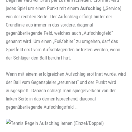
jedes Spiel um einen Punkt mit einem
Aufschlag
(„Service)
von der rechten Seite. Der Aufschlag erfolgt hinter der
Grundlinie aus immer in das vordere, diagonal
gegenüberliegende Feld, welches auch „Aufschlagfeld“
genannt wird. Um einen „Fußfehler“ zu umgehen, darf das
Spielfeld erst vom Aufschlagenden betreten werden, wenn
der Schläger den Ball berührt hat.
Wenn mit einem erfolgreichen Aufschlag eröffnet wurde, wird
der Ball vom Gegenspieler „returniert“ und der Punkt wird
ausgespielt. Danach schlägt man spiegelverkehr von der
linken Seite in das dementsprechend, diagonal
gegenüberliegende Aufschlagsfeld …