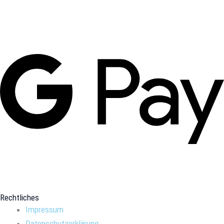
Rechtliches
Impressum
Datenschutzerklärung