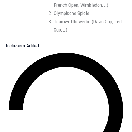
French Open, Wimbledon, …)
Olympische Spiele
Teamwettbewerbe (Davis Cup, Fed
Cup, …)
In diesem Artikel