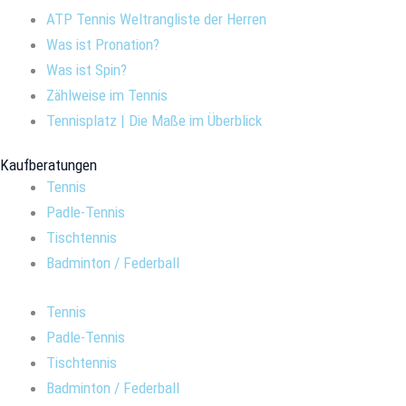
ATP Tennis Weltrangliste der Herren
Was ist Pronation?
Was ist Spin?
Zählweise im Tennis
Tennisplatz | Die Maße im Überblick
Kaufberatungen
Tennis
Padle-Tennis
Tischtennis
Badminton / Federball
Tennis
Padle-Tennis
Tischtennis
Badminton / Federball