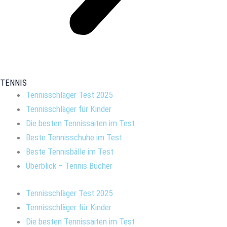
TENNIS
Tennisschläger Test 2025
Tennisschläger für Kinder
Die besten Tennissaiten im Test
Beste Tennisschuhe im Test
Beste Tennisbälle im Test
Überblick – Tennis Bücher
Tennisschläger Test 2025
Tennisschläger für Kinder
Die besten Tennissaiten im Test