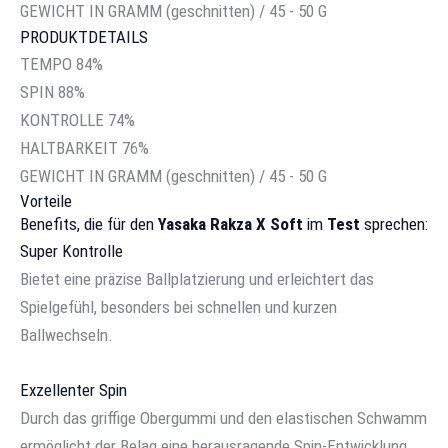
GEWICHT IN GRAMM (geschnitten) / 45 - 50 G
PRODUKTDETAILS
TEMPO
84%
SPIN
88%
KONTROLLE
74%
HALTBARKEIT
76%
GEWICHT IN GRAMM (geschnitten) / 45 - 50 G
Vorteile
Benefits, die für den
Yasaka Rakza X Soft
im
Test
sprechen:
Super Kontrolle
Bietet eine präzise Ballplatzierung und erleichtert das
Spielgefühl, besonders bei schnellen und kurzen
Ballwechseln.
Exzellenter Spin
Durch das griffige Obergummi und den elastischen Schwamm
ermöglicht der Belag eine herausragende Spin-Entwicklung,