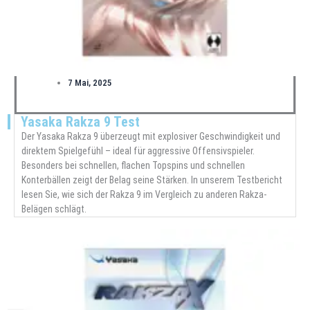
7 Mai, 2025
Yasaka Rakza 9 Test
Der Yasaka Rakza 9 überzeugt mit explosiver Geschwindigkeit und
direktem Spielgefühl – ideal für aggressive Offensivspieler.
Besonders bei schnellen, flachen Topspins und schnellen
Konterbällen zeigt der Belag seine Stärken. In unserem Testbericht
lesen Sie, wie sich der Rakza 9 im Vergleich zu anderen Rakza-
Belägen schlägt.