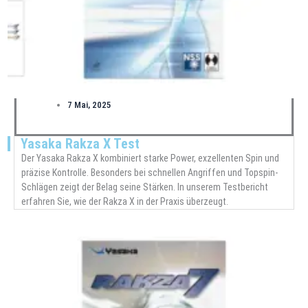
7 Mai, 2025
Yasaka Rakza X Test
Der Yasaka Rakza X kombiniert starke Power, exzellenten Spin und
präzise Kontrolle. Besonders bei schnellen Angriffen und Topspin-
Schlägen zeigt der Belag seine Stärken. In unserem Testbericht
erfahren Sie, wie der Rakza X in der Praxis überzeugt.