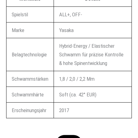
Spielstil
ALL+, OFF-
Marke
Yasaka
Hybrid-Energy / Elastischer
Belagtechnologie
Schwamm für präzise Kontrolle
& hohe Spinentwicklung
Schwammstärken
1,8 / 2,0 / 2,2 Mm
Schwammhärte
Soft (ca. 42° EUR)
Erscheinungsjahr
2017