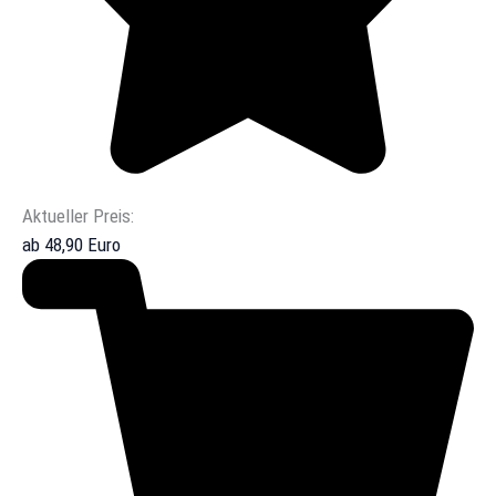
Aktueller Preis:
ab 48,90 Euro