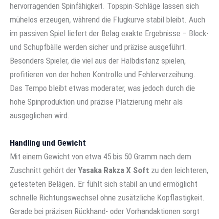
hervorragenden Spinfähigkeit. Topspin-Schläge lassen sich
mühelos erzeugen, während die Flugkurve stabil bleibt. Auch
im passiven Spiel liefert der Belag exakte Ergebnisse – Block-
und Schupfbälle werden sicher und präzise ausgeführt.
Besonders Spieler, die viel aus der Halbdistanz spielen,
profitieren von der hohen Kontrolle und Fehlerverzeihung.
Das Tempo bleibt etwas moderater, was jedoch durch die
hohe Spinproduktion und präzise Platzierung mehr als
ausgeglichen wird.
Handling und Gewicht
Mit einem Gewicht von etwa 45 bis 50 Gramm nach dem
Zuschnitt gehört der
Yasaka Rakza X Soft
zu den leichteren,
getesteten Belägen. Er fühlt sich stabil an und ermöglicht
schnelle Richtungswechsel ohne zusätzliche Kopflastigkeit.
Gerade bei präzisen Rückhand- oder Vorhandaktionen sorgt