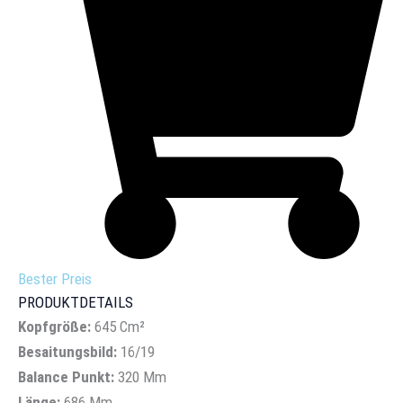
Bester Preis
PRODUKTDETAILS
Kopfgröße:
645 Cm²
Besaitungsbild:
16/19
Balance Punkt:
320 Mm
Länge:
686 Mm