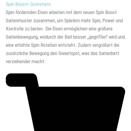
Spin Boost+ Grommets
Spin-fördernden Ösen arbeiten mit dem neuen Spin Boost
Saitenmuster zusammen, um Spielern mehr Spin, Power und
Kontrolle zu bieten. Die Ösen ermöglichen eine größere
Saitenbewegung, wodurch der Ball besser „gegriffen“ wird und
eine erhöhte Spin-Rotation entsteht. Zudem vergrößert die
zusätzliche Bewegung den Sweetspot, was das Saitenbett
verzeihender macht.